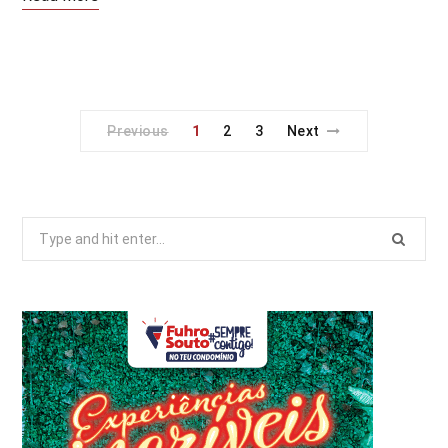
Previous
1
2
3
Next
Search
for: