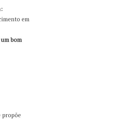
:
ecimento em
,
um bom
e propõe