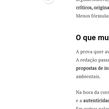
críticos, origi
Menos fórmulas
O que mu
A prova quer a
A redação passa
propostas de in
ambientais.
Na hora da corr
e a
autenticida
Em outras palav