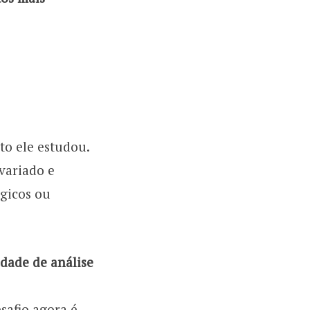
to ele estudou.
 variado e
ógicos ou
dade de análise
safio agora é