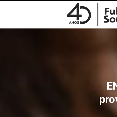
E
pro