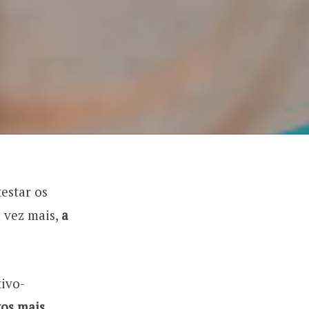
testar os
 vez mais,
a
tivo-
tos mais