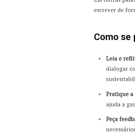
escrever de for
Como se p
Leia e refl
dialogar c
sustentabi
Pratique a
ajuda a ga
Peça feedb
necessário