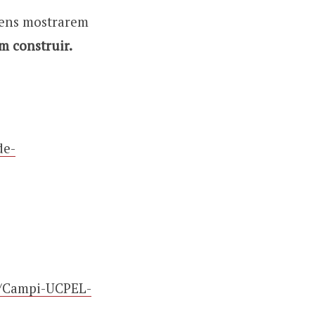
ovens mostrarem
 construir.
de-
s/Campi-UCPEL-