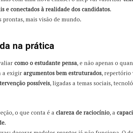
nais e conectados à realidade dos candidatos
.
 prontas, mais visão de mundo.
da na prática
valiar
como o estudante pensa
, e não apenas o quan
 a exigir
argumentos bem estruturados
, repertório
tervenção possíveis
, ligadas a temas sociais, tecnol
eção, o que conta é a
clareza de raciocínio
, a
capaci
de
.
ras: decorar modelos prontos já não funciona. O de