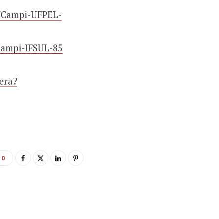
s/Campi-UFPEL-
Campi-IFSUL-85
era?
0