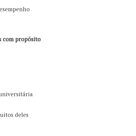
 desempenho
s com propósito
universitária
uitos deles