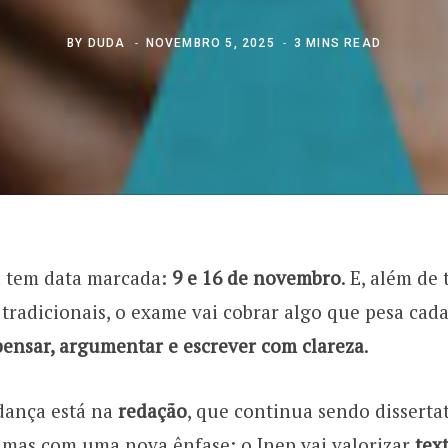
BY
DUDA
NOVEMBRO 5, 2025
3 MINS READ
 tem data marcada:
9 e 16 de novembro
. E, além de 
radicionais, o exame vai cobrar algo que pesa cada
pensar, argumentar e escrever com clareza
.
dança está na
redação
, que continua sendo disserta
 mas com uma nova ênfase: o Inep vai valorizar
tex