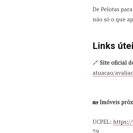
De Pelotas para
não só o que a
Links úte
🔗
Site oficial
atuacao/avalia
🏡
Imóveis próx
UCPEL:
https:
79