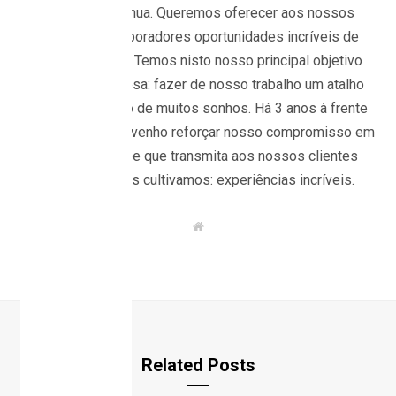
melhoria contínua. Queremos oferecer aos nossos
clientes e colaboradores oportunidades incríveis de
relacionamento. Temos nisto nosso principal objetivo
enquanto empresa: fazer de nosso trabalho um atalho
para a realização de muitos sonhos. Há 3 anos à frente
deste segmento, venho reforçar nosso compromisso em
criar uma equipe que transmita aos nossos clientes
aquilo que mais cultivamos: experiências incríveis.
W
e
b
s
i
t
e
Related Posts