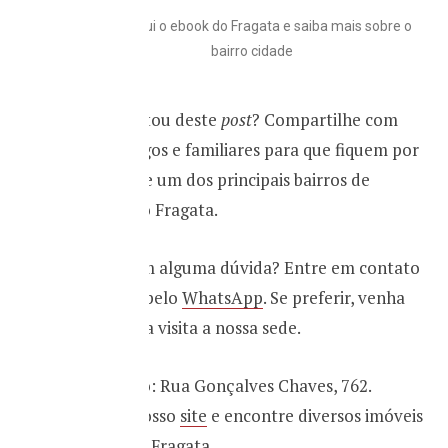
Baixe aqui o ebook do Fragata e saiba mais sobre o
bairro cidade
Você gostou deste
post
? Compartilhe com
seus amigos e familiares para que fiquem por
dentro de um dos principais bairros de
Pelotas, o Fragata.
Ficou com alguma dúvida? Entre em contato
conosco pelo
WhatsApp
. Se preferir, venha
fazer uma visita a nossa sede.
Endereço: Rua Gonçalves Chaves, 762.
Acesse nosso
site
e encontre diversos imóveis
no bairro Fragata.