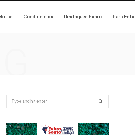
elotas
Condomínios
Destaques Fuhro
Para Estu
NG
Search
for: