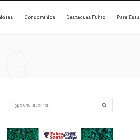
elotas
Condomínios
Destaques Fuhro
Para Estu
NG
Search
for: