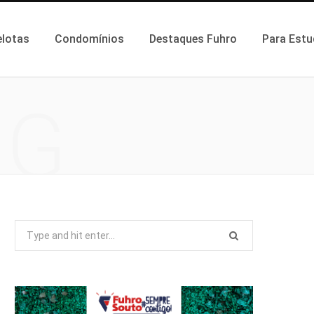
elotas
Condomínios
Destaques Fuhro
Para Estu
NG
Search
for: