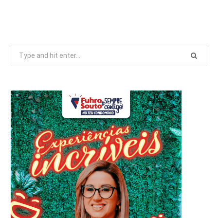
Search
for: