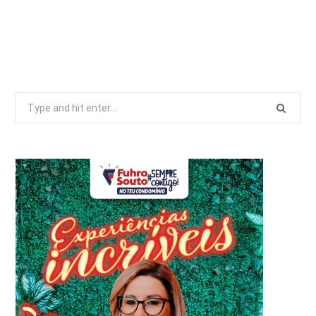
Search
for: