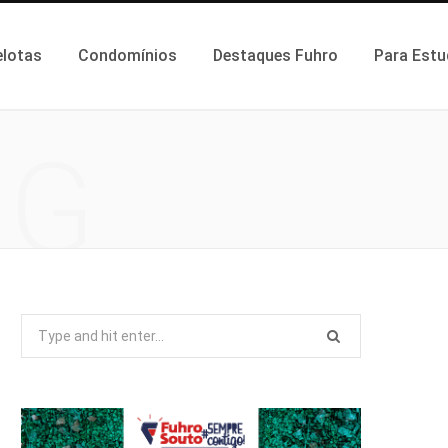
elotas
Condomínios
Destaques Fuhro
Para Estu
NG
Search
for: