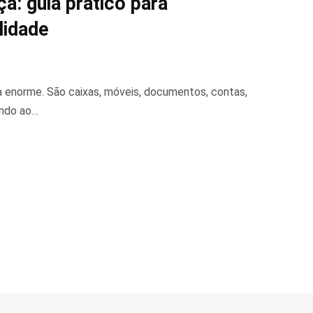
: guia prático para
lidade
 enorme. São caixas, móveis, documentos, contas,
endo ao…