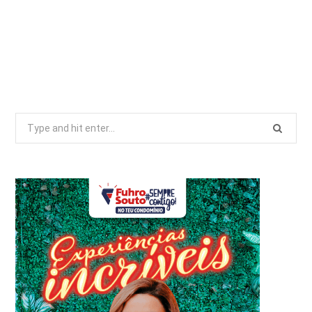
Search
for: