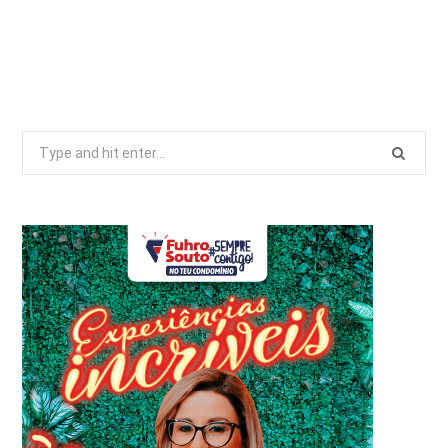
Search
for: