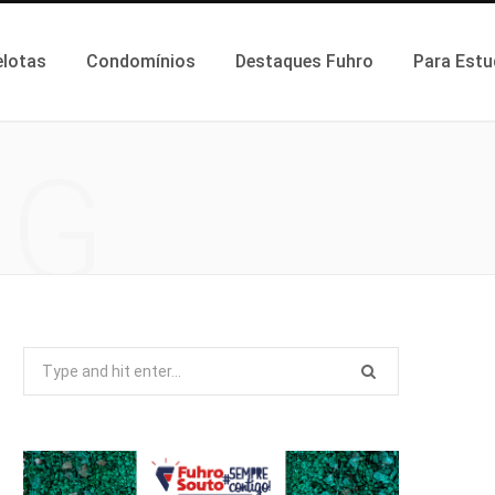
elotas
Condomínios
Destaques Fuhro
Para Estu
NG
Search
for: