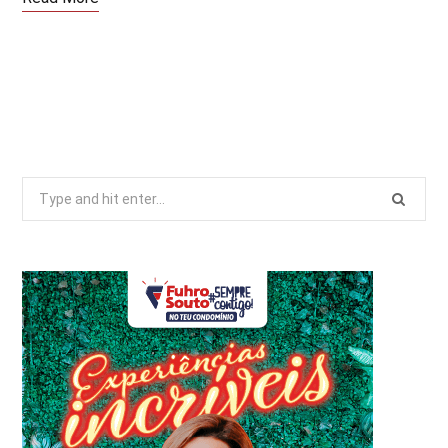
Search
for: