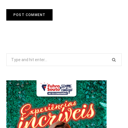
Search
for: