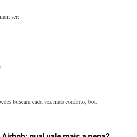
mam ser:
o
pedes buscam cada vez mais conforto, boa
 Airbnb: qual vale mais a pena?