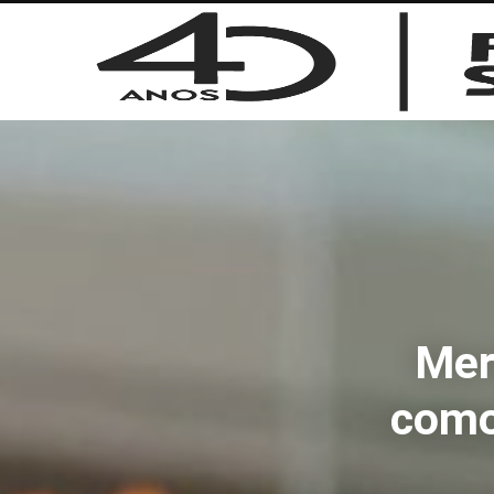
Mer
como