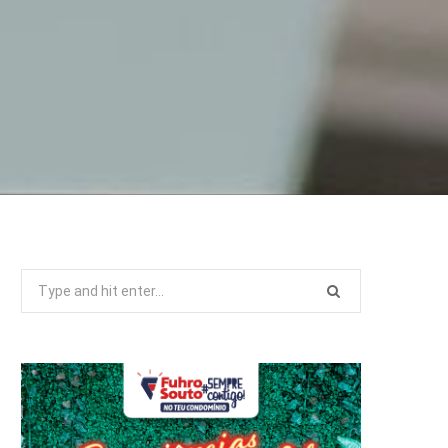
Search
for: