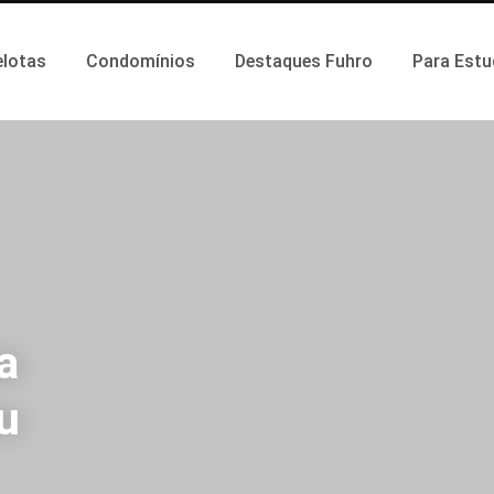
elotas
Condomínios
Destaques Fuhro
Para Estu
a
u