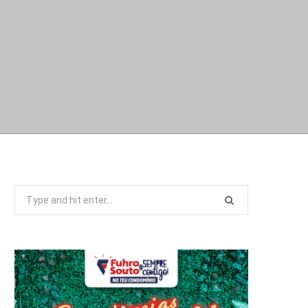
Search
for: