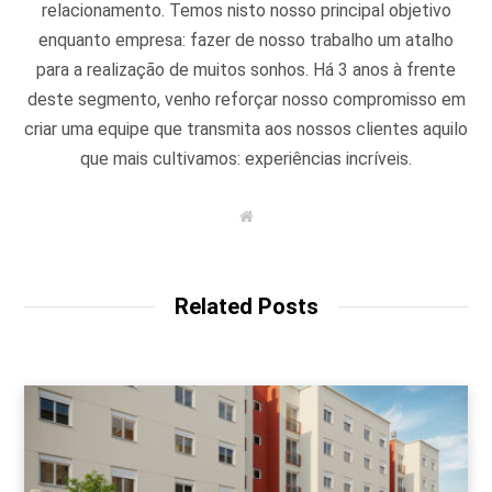
relacionamento. Temos nisto nosso principal objetivo
enquanto empresa: fazer de nosso trabalho um atalho
para a realização de muitos sonhos. Há 3 anos à frente
deste segmento, venho reforçar nosso compromisso em
criar uma equipe que transmita aos nossos clientes aquilo
que mais cultivamos: experiências incríveis.
W
e
b
s
i
t
Related Posts
e